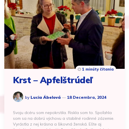
1 minúty čítania
Krst – Apfelštrúdeľ
by
Lucia Ábelová
18 Decembra, 2024
Svoju dcéru som nepokrstila. Riskla som to. Spoľahla
som sa na dobrú výchovu a stabilné rodinné zázemie.
Vyrástla z nej krásna a šikovná ženská. Ešte aj