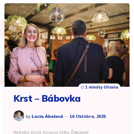
1 minúty čítania
Krst – Bábovka
by
Lucia Ábelová
16 Októbra, 2025
Netreba slová, hovoria fotky. Ďakujem!