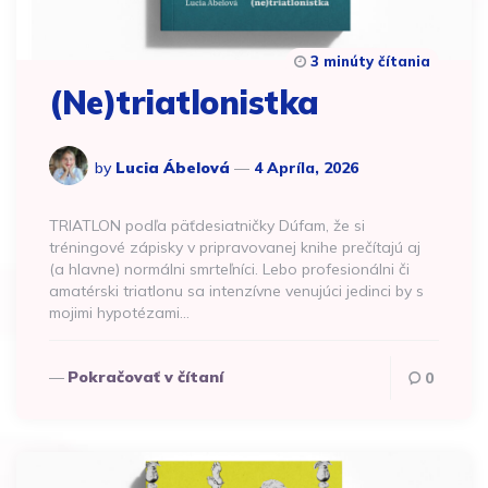
3 minúty čítania
(Ne)triatlonistka
by
Lucia Ábelová
4 Apríla, 2026
TRIATLON podľa päťdesiatničky Dúfam, že si
tréningové zápisky v pripravovanej knihe prečítajú aj
(a hlavne) normálni smrteľníci. Lebo profesionálni či
amatérski triatlonu sa intenzívne venujúci jedinci by s
mojimi hypotézami…
Pokračovať v čítaní
0