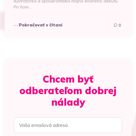
ilustrátorka a spolukrstiteľka môjho knižného debutu.
Pri ňom…
Pokračovať v čítaní
0
Chcem byť
odberateľom dobrej
nálady