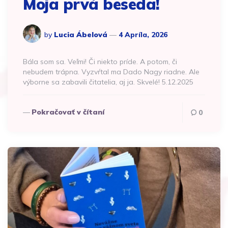
Moja prvá beseda!
by
Lucia Ábelová
4 Apríla, 2026
Bála som sa. Veľmi! Či niekto príde. A potom, či
nebudem trápna. Vyzvŕtal ma Dado Nagy riadne. Ale
výborne sa zabavili čitatelia, aj ja. Skvelé! 5.12.2025
Pokračovať v čítaní
0