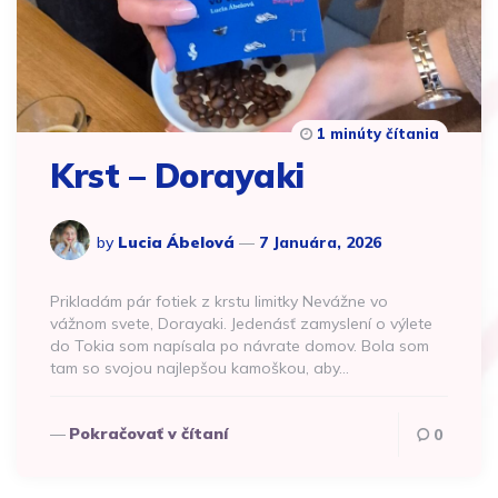
1 minúty čítania
Krst – Dorayaki
by
Lucia Ábelová
7 Januára, 2026
Prikladám pár fotiek z krstu limitky Nevážne vo
vážnom svete, Dorayaki. Jedenásť zamyslení o výlete
do Tokia som napísala po návrate domov. Bola som
tam so svojou najlepšou kamoškou, aby…
Pokračovať v čítaní
0