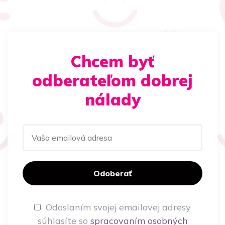
Chcem byť
odberateľom dobrej
nálady
Odoslaním svojej emailovej adresy
súhlasíte so
spracovaním osobných