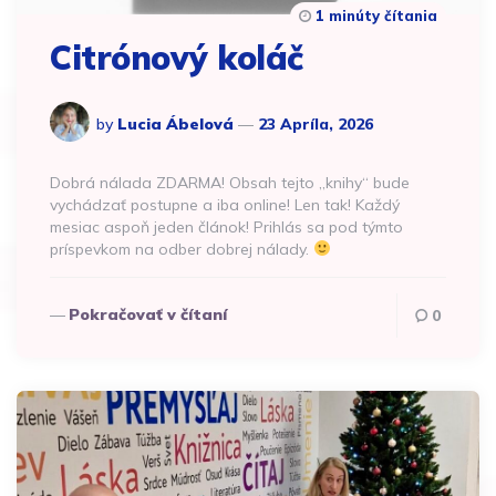
1 minúty čítania
Citrónový koláč
by
Lucia Ábelová
23 Apríla, 2026
Dobrá nálada ZDARMA! Obsah tejto „knihy“ bude
vychádzať postupne a iba online! Len tak! Každý
mesiac aspoň jeden článok! Prihlás sa pod týmto
príspevkom na odber dobrej nálady.
Pokračovať v čítaní
0