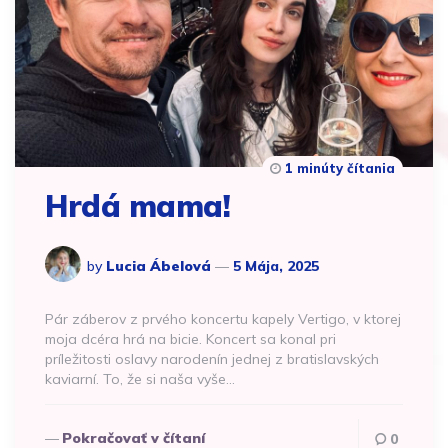
1 minúty čítania
Hrdá mama!
by
Lucia Ábelová
5 Mája, 2025
Pár záberov z prvého koncertu kapely Vertigo, v ktorej
moja dcéra hrá na bicie. Koncert sa konal pri
príležitosti oslavy narodenín jednej z bratislavských
kaviarní. To, že si naša vyše…
Pokračovať v čítaní
0