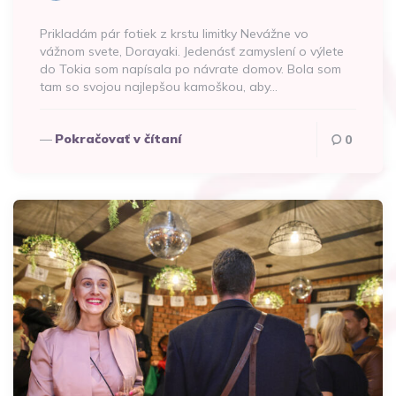
Prikladám pár fotiek z krstu limitky Nevážne vo
vážnom svete, Dorayaki. Jedenásť zamyslení o výlete
do Tokia som napísala po návrate domov. Bola som
tam so svojou najlepšou kamoškou, aby…
Pokračovať v čítaní
0