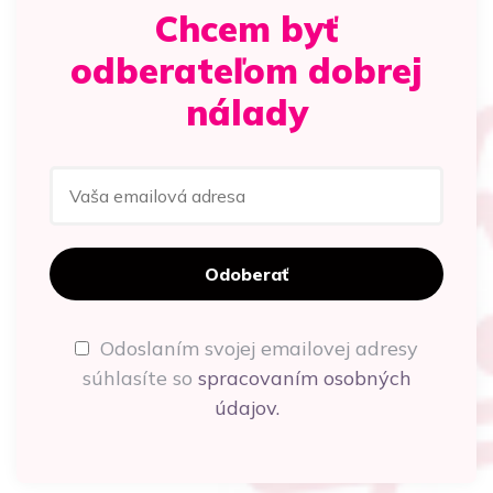
Chcem byť
odberateľom dobrej
nálady
Odoslaním svojej emailovej adresy
súhlasíte so
spracovaním osobných
údajov.