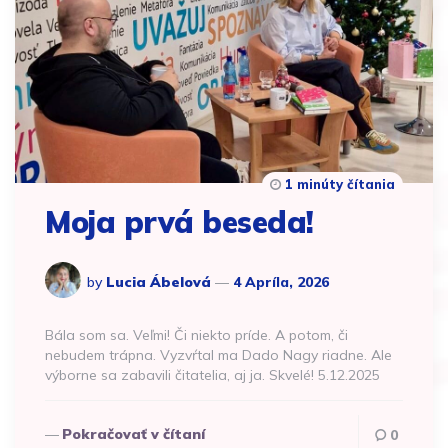
1 minúty čítania
Moja prvá beseda!
by
Lucia Ábelová
4 Apríla, 2026
Bála som sa. Veľmi! Či niekto príde. A potom, či
nebudem trápna. Vyzvŕtal ma Dado Nagy riadne. Ale
výborne sa zabavili čitatelia, aj ja. Skvelé! 5.12.2025
Pokračovať v čítaní
0