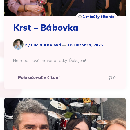
1 minúty čítania
Krst – Bábovka
by
Lucia Ábelová
16 Októbra, 2025
Netreba slová, hovoria fotky. Ďakujem!
Pokračovať v čítaní
0