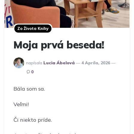
Zo Života Knihy
Moja prvá beseda!
napísala
Lucia Ábelová
4 Apríla, 2026
0
Bála som sa.
Veľmi!
Či niekto príde.