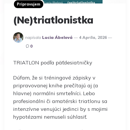
Pripravujem
(Ne)triatlonistka
napísala
Lucia Ábelová
4 Apríla, 2026
0
TRIATLON podľa päťdesiatničky
Dúfam, že si tréningové zápisky v
pripravovanej knihe prečítajú aj (a
hlavne) normálni smrteľníci. Lebo
profesionálni či amatérski triatlonu sa
intenzívne venujúci jedinci by s mojimi
hypotézami nemuseli súhlasiť.