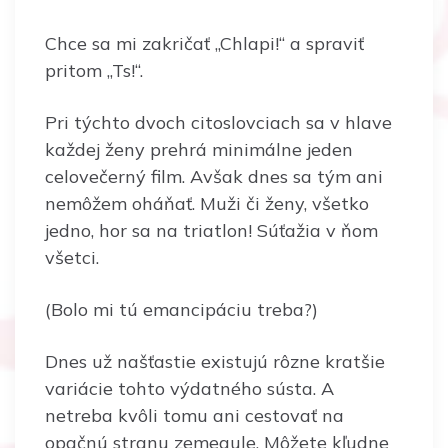
Chce sa mi zakričať „Chlapi!“ a spraviť
pritom „Ts!“.
Pri týchto dvoch citoslovciach sa v hlave
každej ženy prehrá minimálne jeden
celovečerný film. Avšak dnes sa tým ani
nemôžem oháňať. Muži či ženy, všetko
jedno, hor sa na triatlon! Súťažia v ňom
všetci.
(Bolo mi tú emancipáciu treba?)
Dnes už našťastie existujú rôzne kratšie
variácie tohto výdatného sústa. A
netreba kvôli tomu ani cestovať na
opačnú stranu zemegule. Môžete kľudne