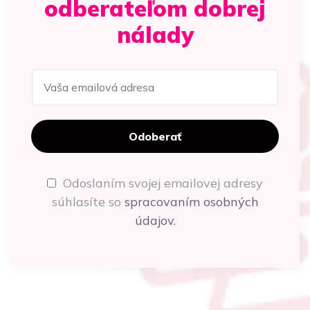
odberateľom dobrej
nálady
Odoslaním svojej emailovej adresy
súhlasíte so
spracovaním osobných
údajov.