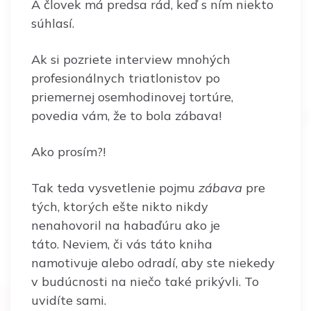
A človek má predsa rád, keď s ním niekto
súhlasí.
Ak si pozriete interview mnohých
profesionálnych triatlonistov po
priemernej osemhodinovej tortúre,
povedia vám, že to bola zábava!
Ako prosím?!
Tak teda vysvetlenie pojmu
zábava
pre
tých, ktorých ešte nikto nikdy
nenahovoril na habaďúru ako je
táto. Neviem, či vás táto kniha
namotivuje alebo odradí, aby ste niekedy
v budúcnosti na niečo také prikývli. To
uvidíte sami.