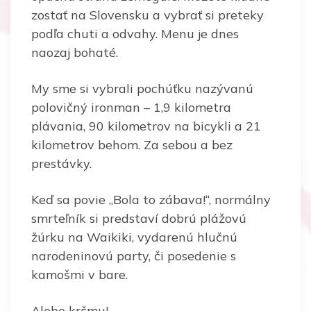
zostať na Slovensku a vybrať si preteky
podľa chuti a odvahy. Menu je dnes
naozaj bohaté.
My sme si vybrali pochúťku nazývanú
polovičný ironman – 1,9 kilometra
plávania, 90 kilometrov na bicykli a 21
kilometrov behom. Za sebou a bez
prestávky.
Keď sa povie „Bola to zábava!“, normálny
smrteľník si predstaví dobrú plážovú
žúrku na Waikiki, vydarenú hlučnú
narodeninovú party, či posedenie s
kamošmi v bare.
Alebo krčmu!