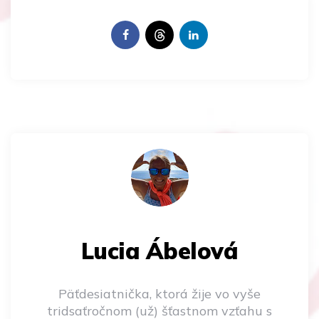
Lucia Ábelová
Päťdesiatnička, ktorá žije vo vyše
tridsaťročnom (už) šťastnom vzťahu s