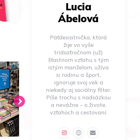
Lucia
Ábelová
Päťdesiatnička, ktorá
žije vo vyše
tridsaťročnom (už)
šťastnom vzťahu s tým
istým manželom, užíva
si rodinu a šport,
ignoruje svoj vek a
niekedy aj sociálny filter.
Píše trochu s nadsázkou
a nevážne – o živote,
vzťahoch a cestovaní.