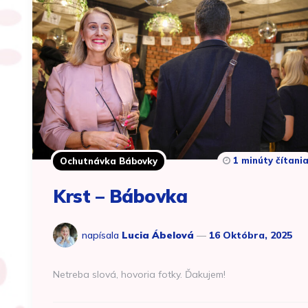
1 minúty čítani
Ochutnávka Bábovky
Krst – Bábovka
napísala
Lucia Ábelová
16 Októbra, 2025
Netreba slová, hovoria fotky. Ďakujem!